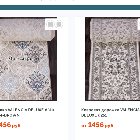
ка VALENCIA DELUXE d310 -
Ковровая дорожка VALENCIA
M-BROWN
DELUXE d251
456
1456
руб
от
руб