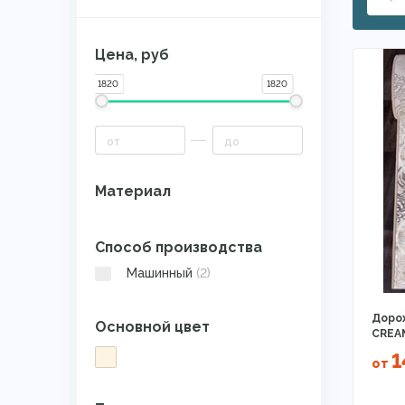
Цена, руб
1820
1820
Материал
Способ производства
Машинный
(2)
Дорож
Основной цвет
CREA
1
от