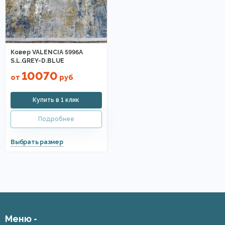
Ковер VALENCIA 5996A
S.L.GREY-D.BLUE
10070
от
руб
Меню -