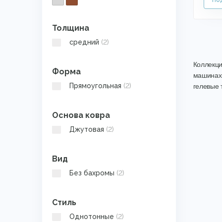
Толщина
средний
(2)
Коллекци
Форма
машинах.
Прямоугольная
(2)
гелевые 
Основа ковра
Джутовая
(2)
Вид
Без бахромы
(2)
Стиль
Однотонные
(2)