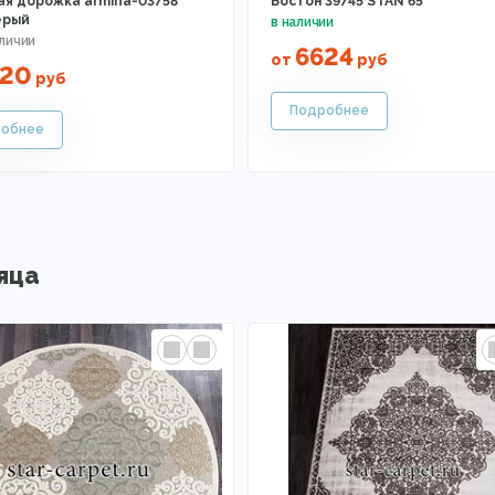
ая дорожка armina-03758
Бостон 39745 STAN 65
ерый
6624
от
руб
520
руб
яца