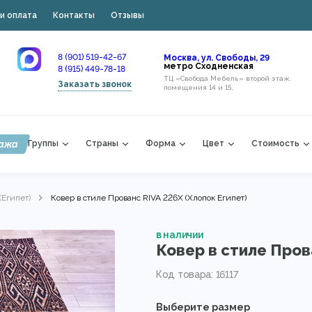
и оплата
Контакты
Отзывы
8 (901) 519-42-67
Москва, ул. Свободы, 29
метро Сходненская
8 (915) 449-78-18
ТЦ «Свобода Мебель» второй этаж,
Заказать звонок
помещения 14 и 15,
ажа
Группы
Страны
Форма
Цвет
Стоимость
(Египет)
Ковер в стиле Прованс RIVA 226X (Хлопок Египет)
в наличии
Ковер в стиле Пров
Код товара: 16117
Выберите размер