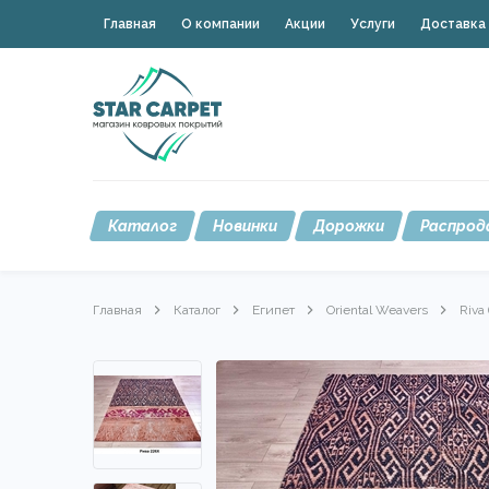
Главная
О компании
Акции
Услуги
Доставка 
Каталог
Новинки
Дорожки
Распрод
Главная
Каталог
Египет
Oriental Weavers
Riva 