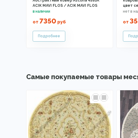
Абстрактный ковер Ascona 4593A
Ковров
ACIK MAVI FLOS / ACIK MAVI FLOS
цвет с
7350
3
от
руб
от
Самые покупаемые товары мес