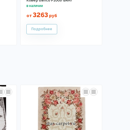
Ковер banco P1005 GRAY
3263
от
руб