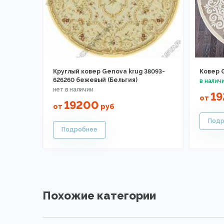
Круглый ковер Genova krug 38093-
Ковер G
626260 бежевый (Бельгия)
1
от
19200
от
руб
Похожие категории