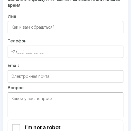
время
Современные ковры в спальню
Имя
Телефон
Email
Вопрос