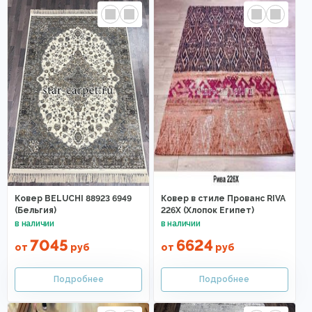
Ковер BELUCHI 88923 6949
Ковер в стиле Прованс RIVA
(Бельгия)
226X (Хлопок Египет)
7045
6624
от
руб
от
руб