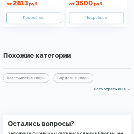
2813
3500
от
руб
от
руб
Похожие категории
Классические ковры
Бордовые ковры
Посмотреть еще
Красные ковры
Большие ковры
Круглые ковры
Ковры средней цены
Ковры без ворса
Ковры с коротким ворсом
Ковры на кухню
Остались вопросы?
PP Heatset (Высокоплотные ковры)
Заполните форму и мы свяжемся с вами в ближайшее