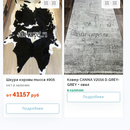
Шкура коровы mucca 4905
Ковер CANNA V2016 D.GREY-
GREY + овал
41157
от
руб