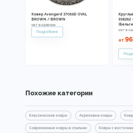
Ковер Avangard 37056D OVAL
Круглы
BROWN / BROWN
938262 
(Бельги
96
от
Похожие категории
Классические ковры
Акриловые ковры
Ковр
Современные ковры в спальню
Ковры с восточн