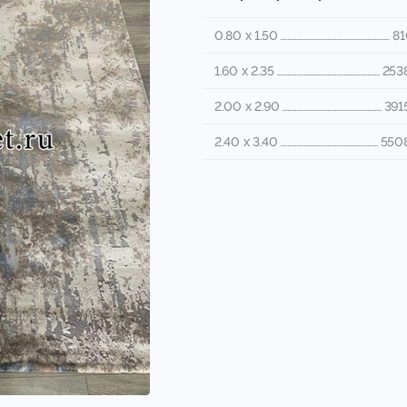
0.80 x 1.50
81
1.60 x 2.35
253
2.00 x 2.90
391
2.40 x 3.40
5508