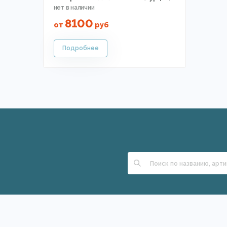
8100
от
руб