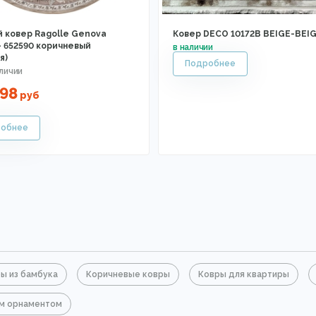
й ковер Ragolle Genova
Ковер DECO 10172B BEIGE-BEI
- 652590 коричневый
я)
98
руб
ы из бамбука
Коричневые ковры
Ковры для квартиры
ым орнаментом