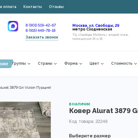
и оплата
Контакты
Отзывы
8 (901) 519-42-67
Москва, ул. Свободы, 29
метро Сходненская
8 (915) 449-78-18
ТЦ «Свобода Мебель» второй этаж,
Заказать звонок
помещения 14 и 15,
ажа
Группы
Страны
Форма
Цвет
Стоимость
lurat 3879 Gri Vizion (Турция)
в наличии
Ковер Alurat 3879 Gr
Код товара: 22248
Выберите размер