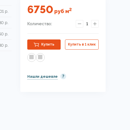
6750
2
руб
м
01 р.
80 р.
Количество:
1
50 р.
Купить
Купить в 1 клик
0 р.
?
Нашли дешевле