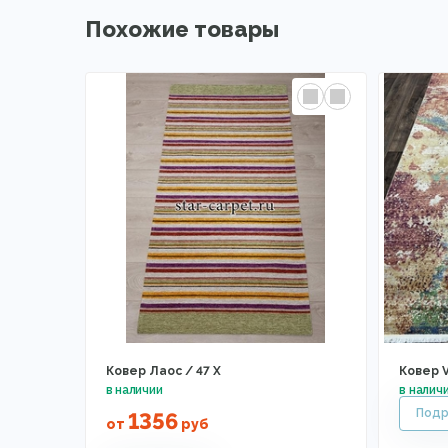
Похожие товары
Ковер Лаос / 47 X
Ковер 
1356
от
руб