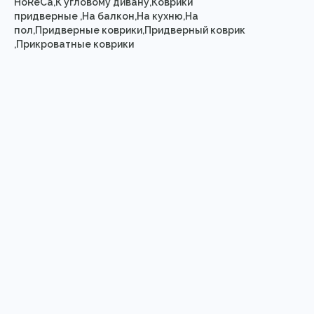
HoReCa,К угловому дивану,Коврики
придверные ,На балкон,На кухню,На
пол,Придверные коврики,Придверный коврик
,Прикроватные коврики