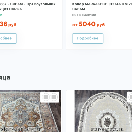
F667 - CREAM - Прямоугольник
Ковер MARRAKECH 31374A D.VI
екция DARGA
CREAM
36
5040
руб
от
руб
яца