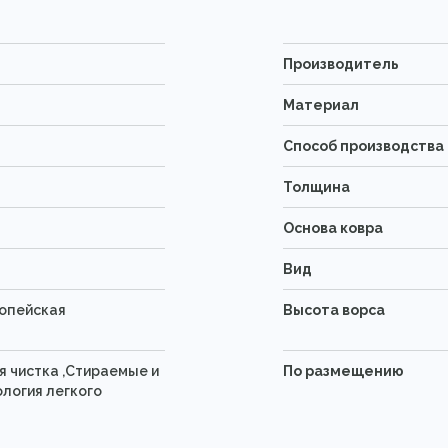
Производитель
Материал
Способ производства
Толщина
Основа ковра
Вид
ропейская
Высота ворса
 чистка ,Стираемые и
По размещению
логия легкого