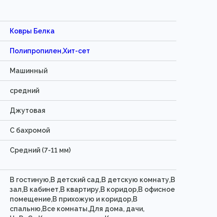
Ковры Белка
Полипропилен
,
Хит-сет
Машинный
средний
Джутовая
C бахромой
Средний (7-11 мм)
В гостиную,В детский сад,В детскую комнату,В
зал,В кабинет,В квартиру,В коридор,В офисное
помещение,В прихожую и коридор,В
спальню,Все комнаты,Для дома, дачи,