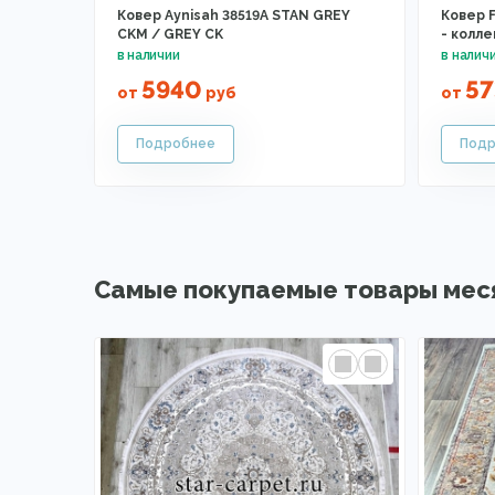
Ковер Aynisah 38519A STAN GREY
Ковер 
CKM / GREY CK
- колл
5940
57
от
руб
от
Самые покупаемые товары мес