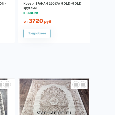
ZON-
Ковер ISFAHAN 29047A GOLD-GOLD
круглый
3720
от
руб