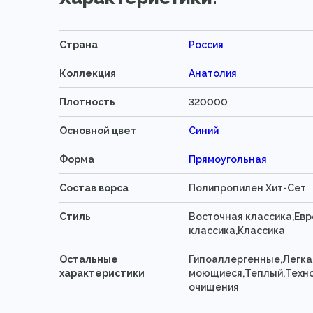
Страна
Россия
Коллекция
Анатолия
Плотность
320000
Основной цвет
Синий
Форма
Прямоугольная
Состав ворса
Полипропилен Хит-Cет
Стиль
Восточная классика,Ев
классика,Классика
Остальные
Гипоаллергенные,Легкая
характеристики
моющиеся,Теплый,Техно
очищения