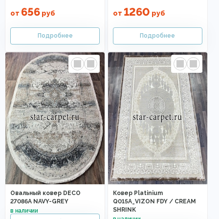
656
1260
от
руб
от
руб
Овальный ковер DECO
Ковер Platinium
27086A NAVY-GREY
Q015A_VIZON FDY / CREAM
SHRINK