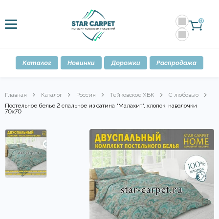
0
Каталог
Новинки
Дорожки
Распродажа
Главная
Каталог
Россия
Тейковское ХБК
С любовью
Постельное белье 2 спальное из сатина "Малахит", хлопок, наволочки
70х70