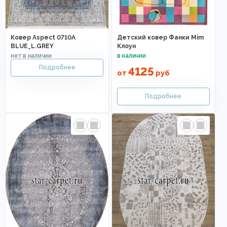
Ковер Aspect 0710A
Детский ковер Фанки Mim
BLUE_L.GREY
Клоун
4125
от
руб