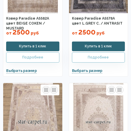
Ковер Paradise A5582A
Ковер Paradise A5578A
цвет BEIGE COKEN /
цвет L.GREY C. / ANTRASIT
MUSTARD
2500
2500
от
руб
от
руб