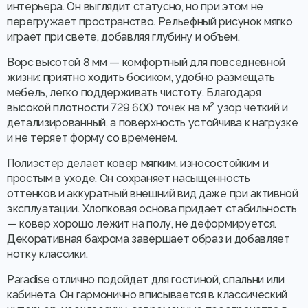
интерьера. Он выглядит статусно, но при этом не
перегружает пространство. Рельефный рисунок мягко
играет при свете, добавляя глубину и объем.
Ворс высотой 8 мм — комфортный для повседневной
жизни: приятно ходить босиком, удобно размещать
мебель, легко поддерживать чистоту. Благодаря
высокой плотности 729 600 точек на м² узор четкий и
детализированный, а поверхность устойчива к нагрузке
и не теряет форму со временем.
Полиэстер делает ковер мягким, износостойким и
простым в уходе. Он сохраняет насыщенность
оттенков и аккуратный внешний вид даже при активной
эксплуатации. Хлопковая основа придает стабильность
— ковер хорошо лежит на полу, не деформируется.
Декоративная бахрома завершает образ и добавляет
нотку классики.
Paradise отлично подойдет для гостиной, спальни или
кабинета. Он гармонично вписывается в классический