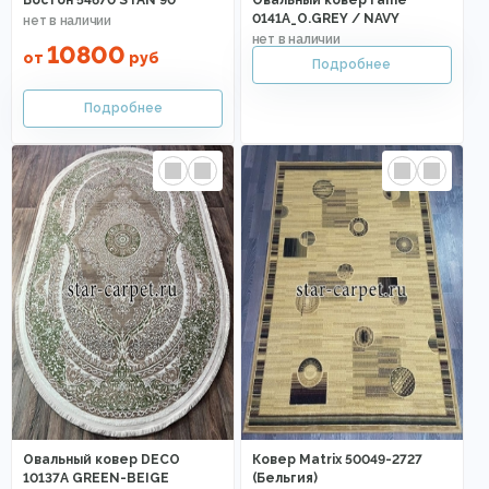
Бостон 54670 STAN 90
Овальный ковер Fame
0141A_O.GREY / NAVY
10800
от
руб
Овальный ковер DECO
Ковер Matrix 50049-2727
10137A GREEN-BEIGE
(Бельгия)