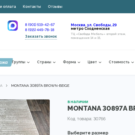
и оплата
Контакты
Отзывы
8 (901) 519-42-67
Москва, ул. Свободы, 29
метро Сходненская
8 (915) 449-78-18
ТЦ «Свобода Мебель» второй этаж,
Заказать звонок
помещения 14 и 15,
ажа
Группы
Страны
Форма
Цвет
Стоимость
A
MONTANA 30897A BROWN-BEIGE
в наличии
MONTANA 30897A B
Код товара: 30766
Выберите размер