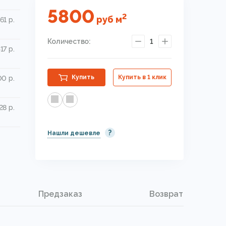
5800
2
руб
м
61 р.
Количество:
1
17 р.
Купить
Купить в 1 клик
0 р.
28 р.
?
Нашли дешевле
Предзаказ
Возврат