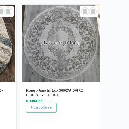
E-
Ковер Amatis Lux 36567A DAIRE
L.BEIGE / L.BEIGE