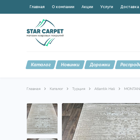
Главная
О компании
Акции
Услуги
Доставка 
Каталог
Новинки
Дорожки
Распрод
Главная
Каталог
Турция
Atlantik Hali
MONTAN