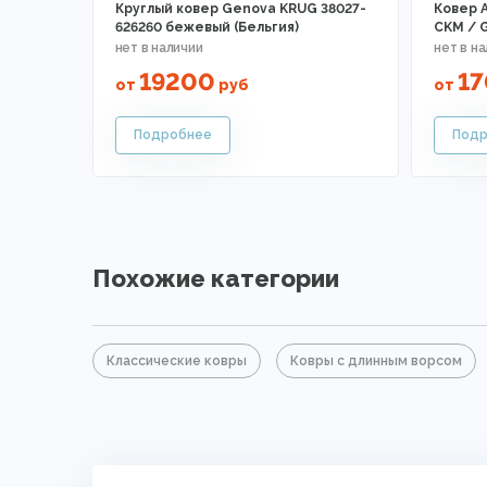
Круглый ковер Genova KRUG 38027-
Ковер 
626260 бежевый (Бельгия)
CKM / 
19200
17
от
руб
от
Похожие категории
Классические ковры
Ковры с длинным ворсом