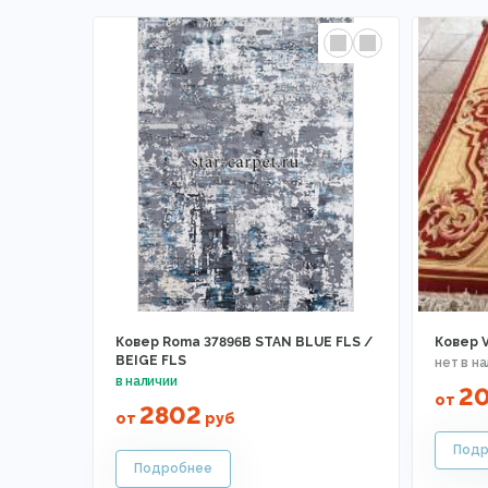
Ковер Roma 37896B STAN BLUE FLS /
Ковер V
BEIGE FLS
2
от
2802
от
руб