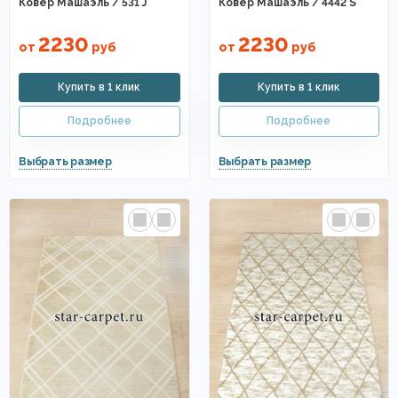
Ковер Машаэль / 531 J
Ковер Машаэль / 4442 S
2230
2230
от
руб
от
руб