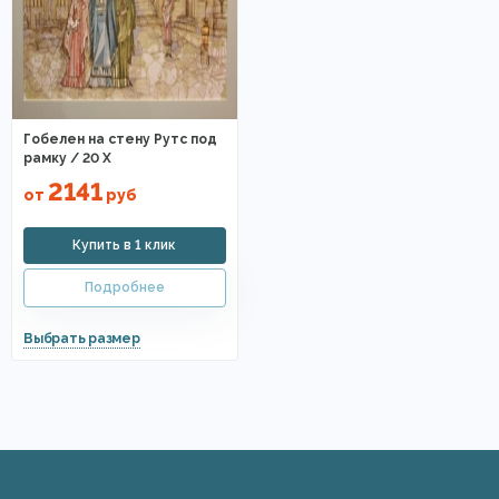
Гобелен на стену Рутс под
рамку / 20 X
2141
от
руб