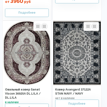
3960
от
руб
Овальный ковер Sanat
Ковер Avangard 37122A
Viscon 36925A DL.LILA /
STAN NAVY / NAVY
DL.LILA