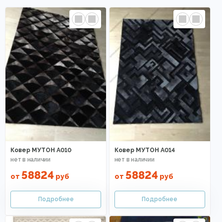
Ковер МУТОН А010
Ковер МУТОН А014
58824
58824
от
руб
от
руб