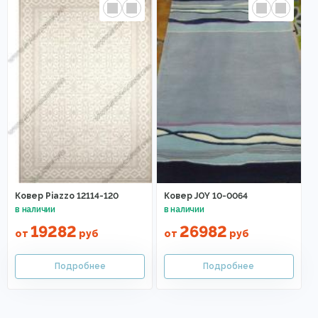
Ковер Piazzo 12114-120
Ковер JOY 10-0064
19282
26982
от
руб
от
руб