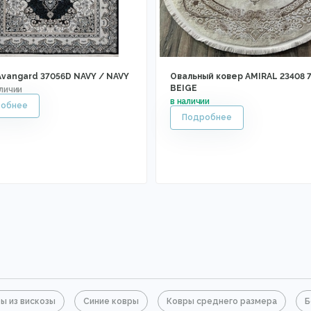
Avangard 37056D NAVY / NAVY
Овальный ковер AMIRAL 23408 7
BEIGE
ы из вискозы
Синие ковры
Ковры среднего размера
Б