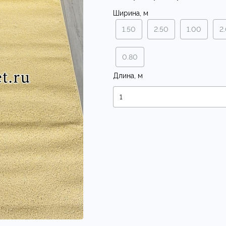
Ширина, м
1.50
2.50
1.00
2
0.80
Длина, м