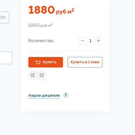
1880
2
руб
м
.00
1950
2
руб
м
Количество:
1
Купить
Купить в 1 клик
?
Нашли дешевле