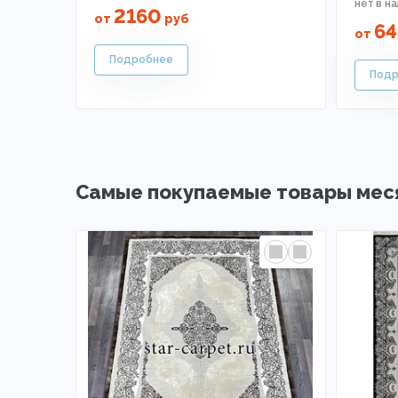
2160
от
руб
6
от
Самые покупаемые товары мес