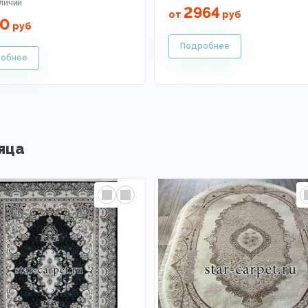
2964
от
руб
40
руб
яца