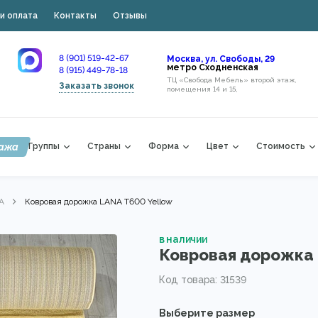
и оплата
Контакты
Отзывы
8 (901) 519-42-67
Москва, ул. Свободы, 29
метро Сходненская
8 (915) 449-78-18
ТЦ «Свобода Мебель» второй этаж,
Заказать звонок
помещения 14 и 15,
ажа
Группы
Страны
Форма
Цвет
Стоимость
A
Ковровая дорожка LANA T600 Yellow
в наличии
Ковровая дорожка 
Код товара: 31539
Выберите размер