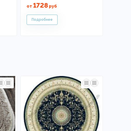
1728
от
руб