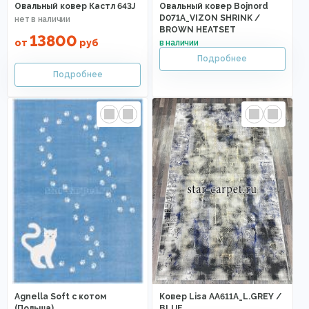
Овальный ковер Кастл 643J
Овальный ковер Bojnord
D071A_VIZON SHRINK /
BROWN HEATSET
13800
от
руб
Agnella Soft с котом
Ковер Lisa AA611A_L.GREY /
(Польша)
BLUE