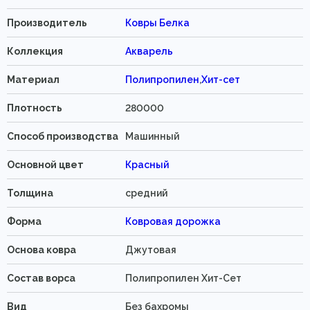
Производитель
Ковры Белка
Коллекция
Акварель
Материал
Полипропилен
,
Хит-сет
Плотность
280000
Способ производства
Машинный
Основной цвет
Красный
Толщина
средний
Форма
Ковровая дорожка
Основа ковра
Джутовая
Состав ворса
Полипропилен Хит-Cет
Вид
Без бахромы