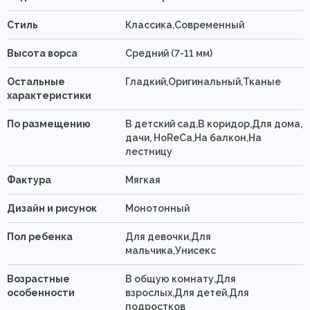
Стиль
Классика,Современный
Высота ворса
Средний (7-11 мм)
Остальные
Гладкий,Оригинальный,Тканые
характеристики
По размещению
В детский сад,В коридор,Для дома,
дачи, HoReCa,На балкон,На
лестницу
Фактура
Мягкая
Дизайн и рисунок
Монотонный
Пол ребенка
Для девочки,Для
мальчика,Унисекс
Возрастные
В общую комнату,Для
особенности
взрослых,Для детей,Для
подростков