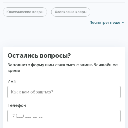
Классические ковры
Хлопковые ковры
Посмотреть еще
Белые ковры
Прямоугольные ковры
Ковры средней цены
Ковры с коротким ворсом
Ковры для квартиры
Современные ковры в спальню
Остались вопросы?
Безворсовые хлопковые ковры
Заполните форму и мы свяжемся с вами в ближайшее
время
Имя
Телефон