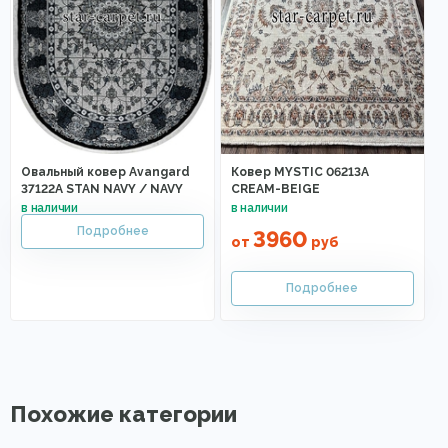
Овальный ковер Avangard
Ковер MYSTIC 06213A
37122A STAN NAVY / NAVY
CREAM-BEIGE
3960
от
руб
Похожие категории