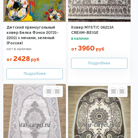
Детский прямоугольный
Ковер MYSTIC 06213A
ковер Белка Фэнси 20721-
CREAM-BEIGE
22011 с мячами, зеленый
(Россия)
3960
от
руб
2428
от
руб