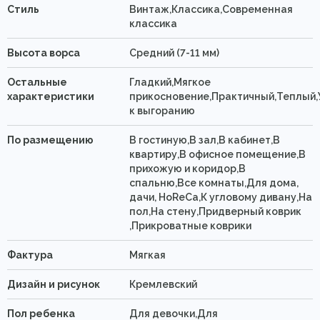
Стиль
Винтаж,Классика,Современная
классика
Высота ворса
Средний (7-11 мм)
Остальные
Гладкий,Мягкое
характеристики
прикосновение,Практичный,Теплый,
к выгоранию
По размещению
В гостиную,В зал,В кабинет,В
квартиру,В офисное помещение,В
прихожую и коридор,В
спальню,Все комнаты,Для дома,
дачи, HoReCa,К угловому дивану,На
пол,На стену,Придверный коврик
,Прикроватные коврики
Фактура
Мягкая
Дизайн и рисунок
Кремлевский
Пол ребенка
Для девочки,Для