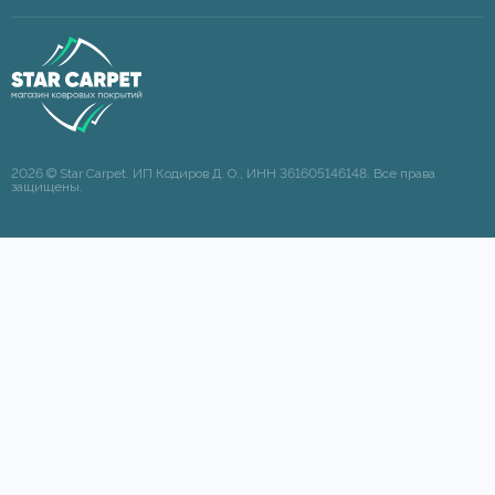
2026 © Star Carpet. ИП Кодиров Д. О., ИНН 361605146148. Все права
защищены.