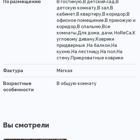
По размещению
В гостиную,В детский сад,В
детскую комнату,В зал,В
кабинет,В квартиру,В коридор,В
офисное помещение,В прихожую и
коридор,В спальню,Все
комнаты,Для дома, дачи, HoReCa,К
угловому дивану,Коврики
придверные ,На балкон,На
кухню,На лестницу,На пол,На
стену,Прикроватные коврики
Фактура
Мягкая
Возрастные
В общую комнату
особенности
Вы смотрели