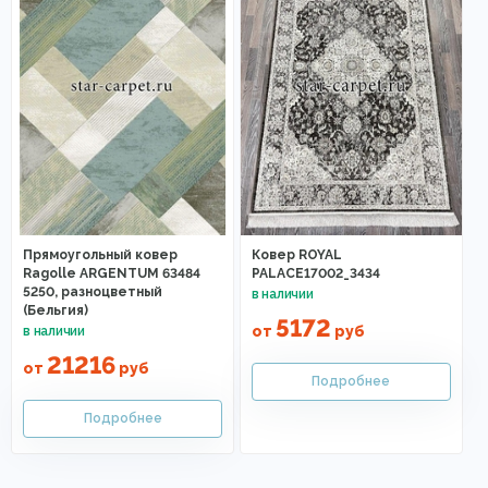
Прямоугольный ковер
Ковер ROYAL
Ragolle ARGENTUM 63484
PALACE17002_3434
5250, разноцветный
(Бельгия)
5172
от
руб
21216
от
руб