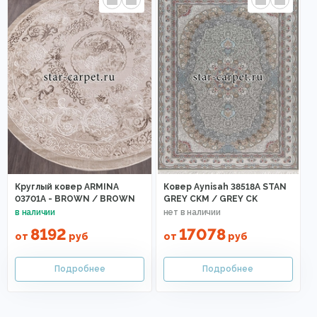
Круглый ковер ARMINA
Ковер Aynisah 38518A STAN
03701A - BROWN / BROWN
GREY CKM / GREY CK
8192
17078
от
руб
от
руб