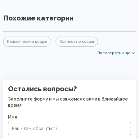
Похожие категории
Классические ковры
Хлопковые ковры
Посмотреть еще
Акриловые ковры
Голубые ковры
Серые ковры
PP Heatset (Высокоплотные ковры)
Безворсовые хлопковые ковры
Остались вопросы?
Заполните форму и мы свяжемся с вами в ближайшее
время
Имя