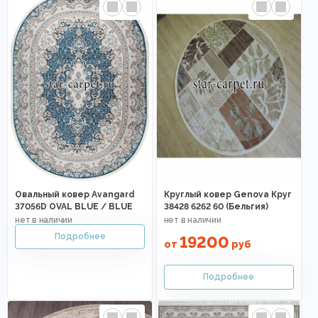
Овальный ковер Avangard
Круглый ковер Genova Круг
37056D OVAL BLUE / BLUE
38428 6262 60 (Бельгия)
19200
от
руб