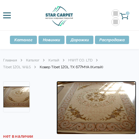
0
Каталог
Новинки
Дорожки
Распродажа
Главная
Каталог
Китай
HWIT CO. LTD
Tibet 120L W&S
Ковер Tibet 120L TX 677MYA (Китай)
нет в наличии