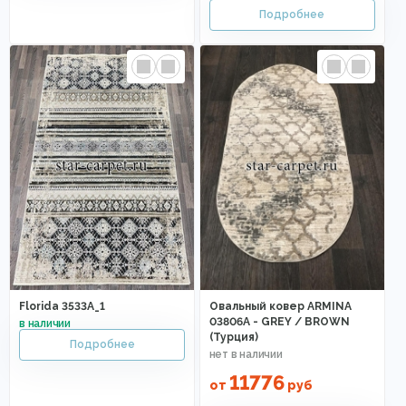
Florida 3533A_1
Овальный ковер ARMINA
03806A - GREY / BROWN
(Турция)
11776
от
руб