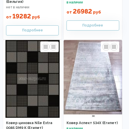
(Бельгия)
26982
от
руб
19282
от
руб
Ковер циновка Nile Extra
Ковер Аспект 534X (Египет)
0085 DM9 K (Египет)