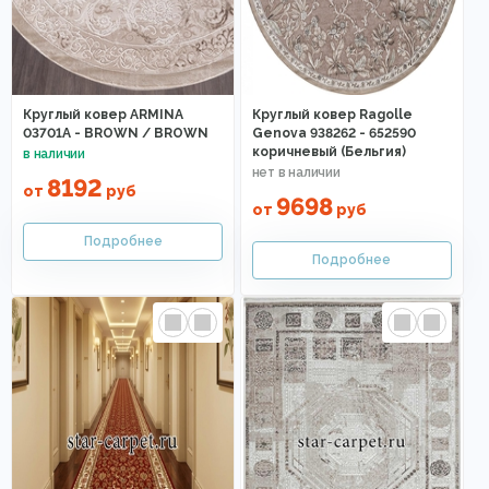
Круглый ковер ARMINA
Круглый ковер Ragolle
03701A - BROWN / BROWN
Genova 938262 - 652590
коричневый (Бельгия)
8192
от
руб
9698
от
руб