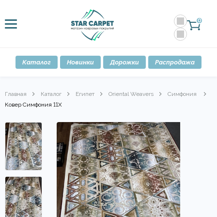
0
Каталог
Новинки
Дорожки
Распродажа
Главная
Каталог
Египет
Oriental Weavers
Симфония
Ковер Симфония 11Х