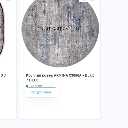
ED /
Круглый ковер ARMINA 03856A - BLUE
/ BLUE