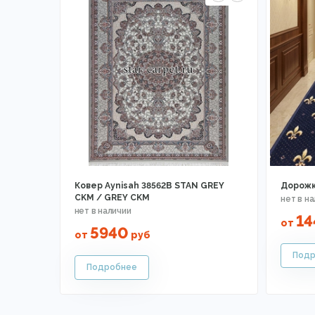
Ковер Aynisah 38562B STAN GREY
Дорожк
CKM / GREY CKM
14
от
5940
от
руб