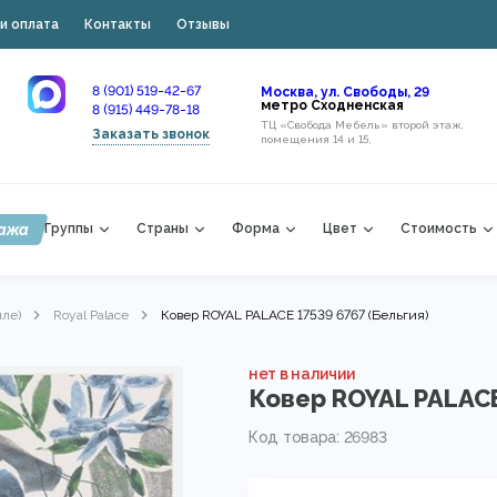
и оплата
Контакты
Отзывы
8 (901) 519-42-67
Москва, ул. Свободы, 29
метро Сходненская
8 (915) 449-78-18
ТЦ «Свобода Мебель» второй этаж,
Заказать звонок
помещения 14 и 15,
ажа
Группы
Страны
Форма
Цвет
Стоимость
лле)
Royal Palace
Ковер ROYAL PALACE 17539 6767 (Бельгия)
нет в наличии
Ковер ROYAL PALACE
Код товара: 26983