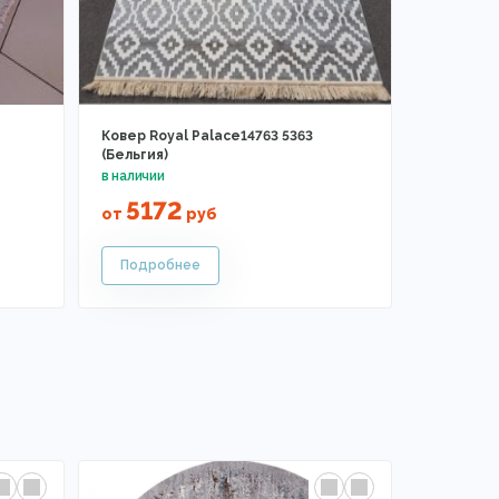
Ковер Royal Palace14763 5363
(Бельгия)
5172
от
руб