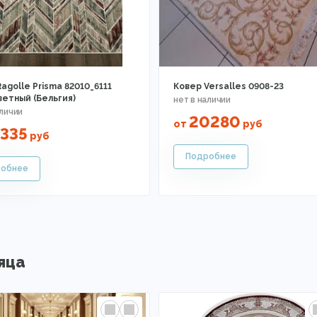
agolle Prisma 82010_6111
Ковер Versalles 0908-23
ветный (Бельгия)
20280
от
руб
335
руб
яца