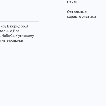
Стиль
Остальные
характеристики
тиру,В коридор,В
спальню,Все
, HoReCa,К угловому
тные коврики