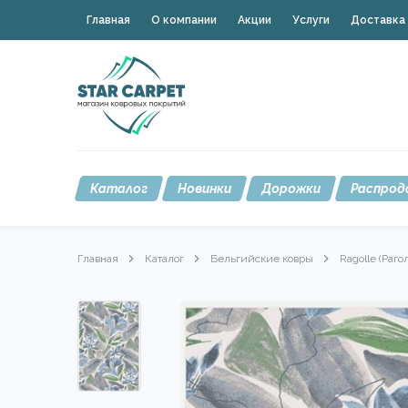
Главная
О компании
Акции
Услуги
Доставка 
Каталог
Новинки
Дорожки
Распрод
Главная
Каталог
Бельгийские ковры
Ragolle (Раго