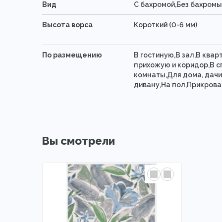
Вид
C бахромой,Без бахромы
Высота ворса
Короткий (0-6 мм)
По размещению
В гостиную,В зал,В квар
прихожую и коридор,В 
комнаты,Для дома, дачи
дивану,На пол,Прикрова
Вы смотрели