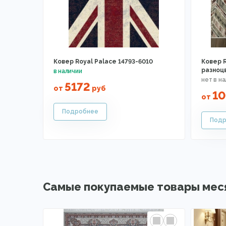
Ковер Royal Palace 14793-6010
Ковер R
разноц
5172
от
руб
10
от
Самые покупаемые товары мес