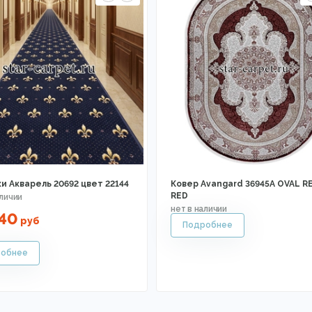
и Акварель 20692 цвет 22144
Ковер Avangard 36945A OVAL R
RED
40
руб