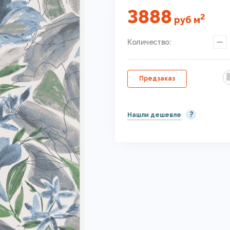
3888
2
руб
м
Количество:
Предзаказ
?
Нашли дешевле