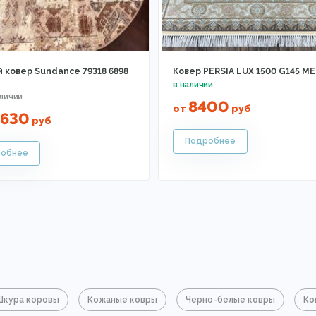
й ковер Sundance 79318 6898
Ковер PERSIA LUX 1500 G145 M
8400
от
руб
6630
руб
Шкура коровы
Кожаные ковры
Черно-белые ковры
Ко