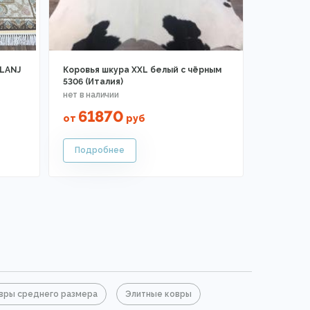
ELANJ
Коровья шкура XXL белый с чёрным
5306 (Италия)
61870
от
руб
вры среднего размера
Элитные ковры