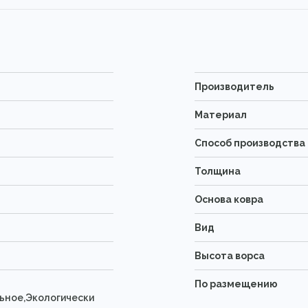
Производитель
Материал
Способ производства
Толщина
Основа ковра
Вид
Высота ворса
По размещению
ьное,Экологически