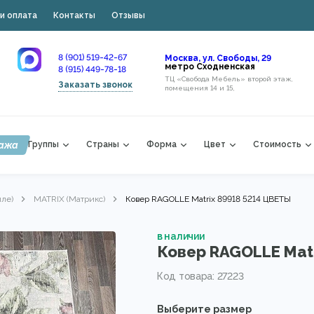
и оплата
Контакты
Отзывы
8 (901) 519-42-67
Москва, ул. Свободы, 29
метро Сходненская
8 (915) 449-78-18
ТЦ «Свобода Мебель» второй этаж,
Заказать звонок
помещения 14 и 15,
ажа
Группы
Страны
Форма
Цвет
Стоимость
лле)
MATRIX (Матрикс)
Ковер RAGOLLE Matrix 89918 5214 ЦВЕТЫ
в наличии
Ковер RAGOLLE Matr
Код товара: 27223
Выберите размер