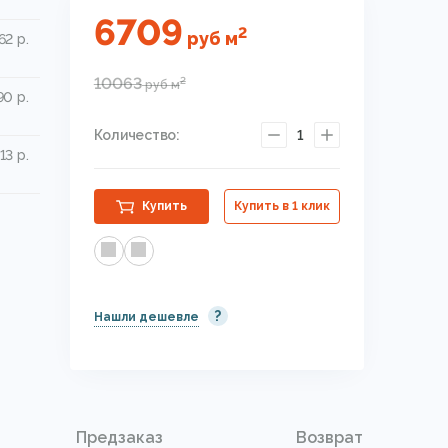
6709
2
руб
м
62 р.
10063
2
руб
м
90 р.
Количество:
1
13 р.
Купить
Купить в 1 клик
?
Нашли дешевле
Предзаказ
Возврат