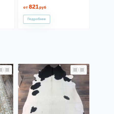
821
от
руб