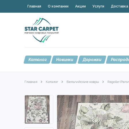
Главная
О компании
Акции
Услуги
Доставка 
Каталог
Новинки
Дорожки
Распрод
Главная
Каталог
Бельгийские ковры
Ragolle (Раго