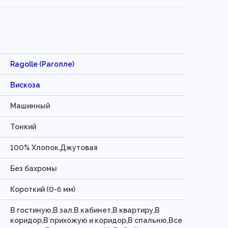
Ragolle (Раголле)
Вискоза
Машинный
Тонкий
100% Хлопок,Джутовая
Без бахромы
Короткий (0-6 мм)
В гостиную,В зал,В кабинет,В квартиру,В
коридор,В прихожую и коридор,В спальню,Все