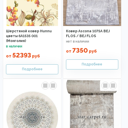
Шерстяной ковер Hunnu
Ковер Ascona 1075A BEJ
цветы 6A1535 001
FLOS / BEJ FLOS
(Монголия)
7350
от
руб
52393
от
руб