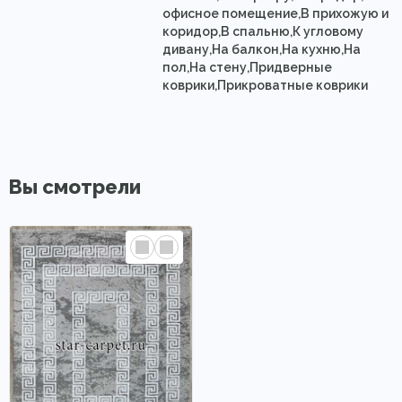
офисное помещение,В прихожую и
коридор,В спальню,К угловому
дивану,На балкон,На кухню,На
пол,На стену,Придверные
коврики,Прикроватные коврики
Вы смотрели