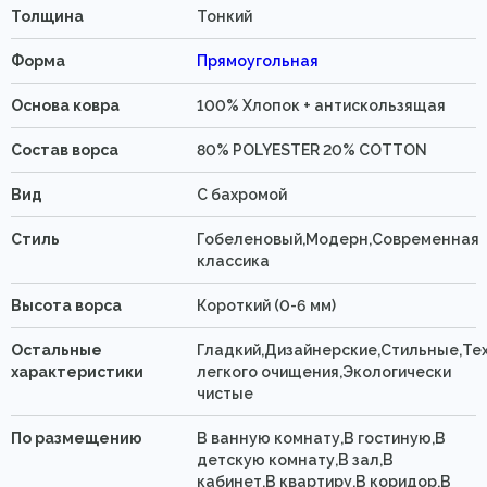
Толщина
Тонкий
Форма
Прямоугольная
Основа ковра
100% Хлопок + антискользящая
Состав ворса
80% POLYESTER 20% COTTON
Вид
C бахромой
Стиль
Гобеленовый,Модерн,Современная
классика
Высота ворса
Короткий (0-6 мм)
Остальные
Гладкий,Дизайнерские,Стильные,Те
характеристики
легкого очищения,Экологически
чистые
По размещению
В ванную комнату,В гостиную,В
детскую комнату,В зал,В
кабинет,В квартиру,В коридор,В