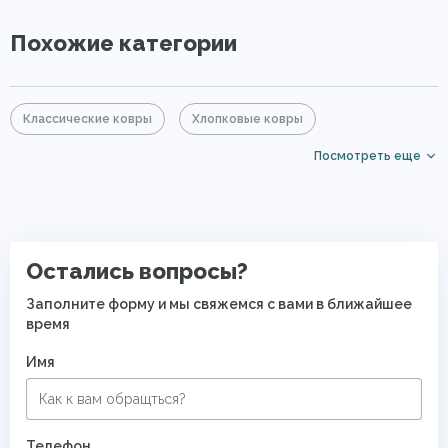
Похожие категории
Классические ковры
Хлопковые ковры
Посмотреть еще
Серые ковры
Синие ковры
Прямоугольные ковры
Ковры с коротким ворсом
Ковры на кухню
Ковры для квартиры
Современные ковры в спальню
Остались вопросы?
Безворсовые хлопковые ковры
Заполните форму и мы свяжемся с вами в ближайшее
время
Имя
Телефон