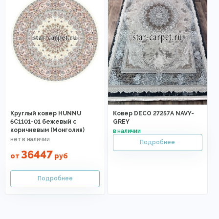
Круглый ковер HUNNU
Ковер DECO 27257A NAVY-
6C1101-01 бежевый с
GREY
коричневым (Монголия)
36447
от
руб