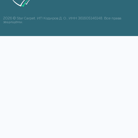
2026 © Star Carpet. ИП Кодиров Д. О., ИНН 361605146148. Все права
защищены.