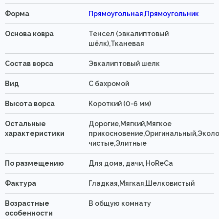
Форма
Прямоугольная
,
Прямоугольник
Основа ковра
Тенсел (эвкалиптовый
шёлк),Тканевая
Состав ворса
Эвкалиптовый шелк
Вид
C бахромой
Высота ворса
Короткий (0-6 мм)
Остальные
Дорогие,Мягкий,Мягкое
характеристики
прикосновение,Оригинальный,Эколо
чистые,Элитные
По размещению
Для дома, дачи, HoReCa
Фактура
Гладкая,Мягкая,Шелковистый
Возрастные
В общую комнату
особенности