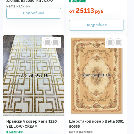
хлопок, наволочки 70х70
25113
от
руб
Иранский ковер Paris 1220
Шерстяной ковер Bella 5391
YELLOW-CREAM
50655