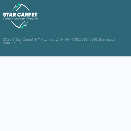
2026 © Star Carpet. ИП Кодиров Д. О., ИНН 361605146148. Все права
защищены.