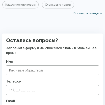
Классические ковры
Хлопковые ковры
Посмотреть еще
Серые ковры
Прямоугольные ковры
Овальные ковры
Ковры с коротким ворсом
Ковры на кухню
Ковры для квартиры
Остались вопросы?
Современные ковры в спальню
Заполните форму и мы свяжемся с вами в ближайшее
время
Безворсовые хлопковые ковры
Имя
Телефон
Email