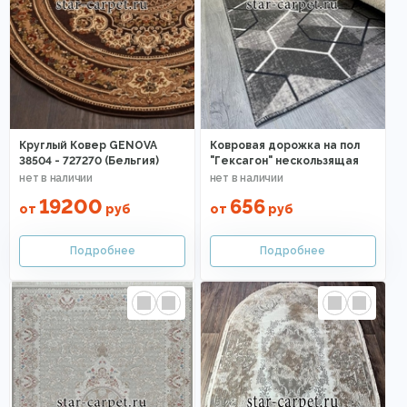
Круглый Ковер GENOVA
Ковровая дорожка на пол
38504 - 727270 (Бельгия)
"Гексагон" нескользящая
19200
656
от
руб
от
руб