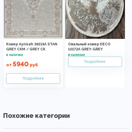
Ковер Aynisah 38519A STAN
Овальный ковер DECO
GREY CKM / GREY CK
10172A GREY-GREY
5940
от
руб
Похожие категории