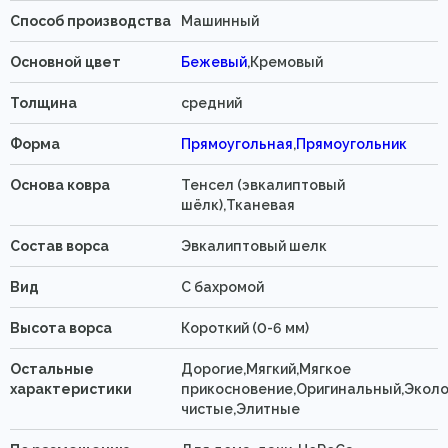
Способ производства
Машинный
Основной цвет
Бежевый
,Кремовый
Толщина
средний
Форма
Прямоугольная
,
Прямоугольник
Основа ковра
Тенсел (эвкалиптовый
шёлк),Тканевая
Состав ворса
Эвкалиптовый шелк
Вид
C бахромой
Высота ворса
Короткий (0-6 мм)
Остальные
Дорогие,Мягкий,Мягкое
характеристики
прикосновение,Оригинальный,Эколо
чистые,Элитные