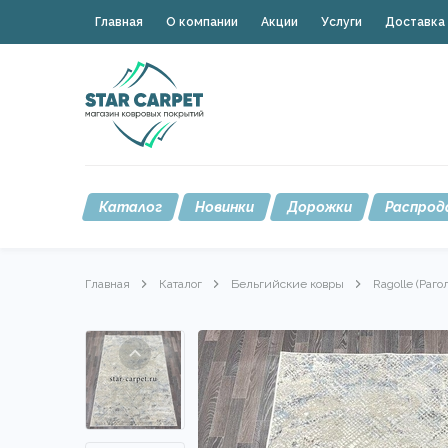
Главная
О компании
Акции
Услуги
Доставка 
Каталог
Новинки
Дорожки
Распрод
Главная
Каталог
Бельгийские ковры
Ragolle (Раго