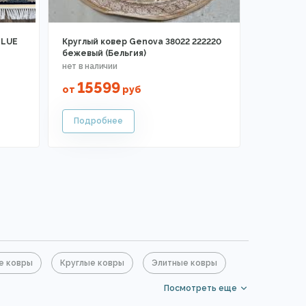
BLUE
Круглый ковер Genova 38022 222220
бежевый (Бельгия)
15599
от
руб
е ковры
Круглые ковры
Элитные ковры
Посмотреть еще
вры на кухню
Прикроватные коврики