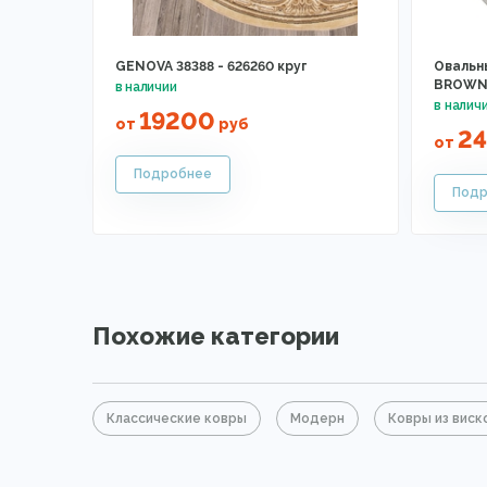
GENOVA 38388 - 626260 круг
Овальны
BROWN 
19200
от
руб
2
от
Похожие категории
Классические ковры
Модерн
Ковры из виск
Ковры в гостиную
Ковры в спальню
Ковры в