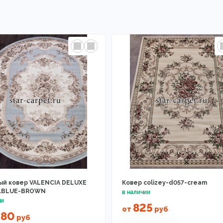
ый ковер VALENCIA DELUXE
Ковер colizey-d057-cream
 L.BLUE-BROWN
825
от
руб
280
руб