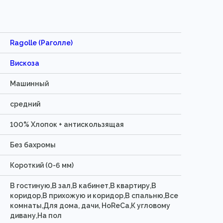
Ragolle (Раголле)
Вискоза
Машинный
средний
100% Хлопок + антискользящая
Без бахромы
Короткий (0-6 мм)
В гостиную,В зал,В кабинет,В квартиру,В
коридор,В прихожую и коридор,В спальню,Все
комнаты,Для дома, дачи, HoReCa,К угловому
дивану,На пол