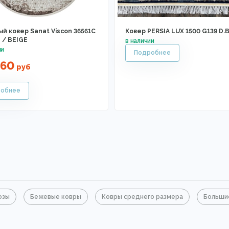
й ковер Sanat Viscon 36561C
Ковер PERSIA LUX 1500 G139 D.
/ BEIGE
460
руб
озы
Бежевые ковры
Ковры среднего размера
Больши
 прихожую
Ковры с коротким ворсом
Мягкие ковры
Ко