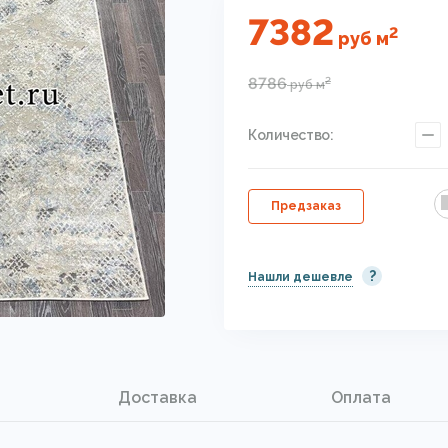
7382
2
руб
м
8786
2
руб
м
Количество:
Предзаказ
?
Нашли дешевле
Доставка
Оплата