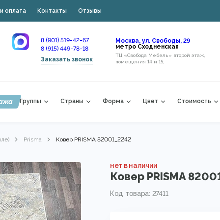
и оплата
Контакты
Отзывы
8 (901) 519-42-67
Москва, ул. Свободы, 29
метро Сходненская
8 (915) 449-78-18
ТЦ «Свобода Мебель» второй этаж,
Заказать звонок
помещения 14 и 15,
ажа
Группы
Страны
Форма
Цвет
Стоимость
лле)
Prisma
Ковер PRISMA 82001_2242
нет в наличии
Ковер PRISMA 8200
Код товара: 27411