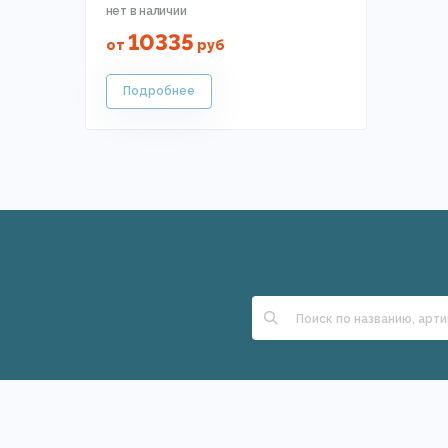
10335
от
руб