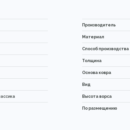
Производитель
Материал
Способ производства
Толщина
Основа ковра
Вид
лассика
Высота ворса
По размещению