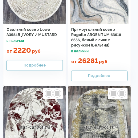
Овальный ковер Lowa
Прямоугольный ковер
A3584B_IVORY / MUSTARD
Ragolle ARGENTUM 63618
8656, белый с синим
рисунком (Бельгия)
2220
от
руб
26281
от
руб