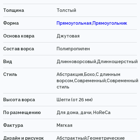
Толщина
Толстый
Форма
Прямоугольная
,
Прямоугольник
Основа ковра
Джутовая
Состав ворса
Полипропилен
Вид
Длинноворсовый,Длинношерстный
Стиль
Абстракция,Бохо,С длинным
ворсом,Современный,Современный
стиль
Высота ворса
Шегги (от 26 мм)
По размещению
Для дома, дачи, HoReCa
Фактура
Мягкая
Дизайн и рисунок
Абстрактный,Геометрические