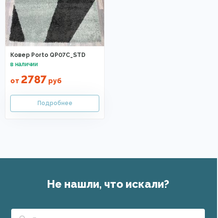
Ковер Porto QP07C_STD
2787
от
руб
Не нашли, что искали?