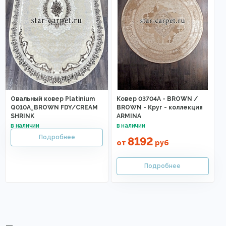
Овальный ковер Platinium
Ковер 03704A - BROWN /
Q010A_BROWN FDY/CREAM
BROWN - Круг - коллекция
SHRINK
ARMINA
8192
от
руб