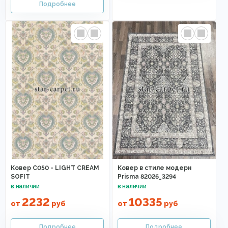
Ковер C050 - LIGHT CREAM
Ковер в стиле модерн
SOFIT
Prisma 82026_3294
2232
10335
от
руб
от
руб