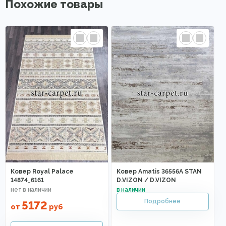
Похожие товары
Ковер Royal Palace
Ковер Amatis 36556A STAN
14874_6161
D.VIZON / D.VIZON
5172
от
руб