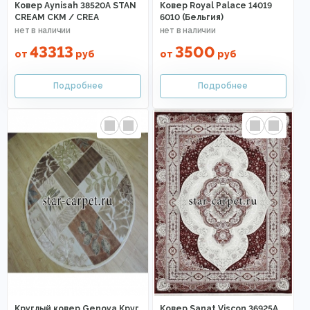
Ковер Aynisah 38520A STAN
Ковер Royal Palace 14019
CREAM CKM / CREA
6010 (Бельгия)
43313
3500
от
руб
от
руб
Круглый ковер Genova Круг
Ковер Sanat Viscon 36925A