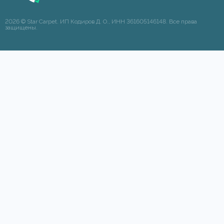
2026 © Star Carpet. ИП Кодиров Д. О., ИНН 361605146148. Все права
защищены.