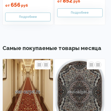
852
от
руб
656
от
руб
Самые покупаемые товары месяца