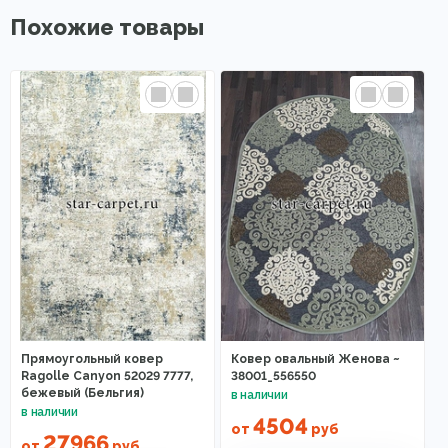
Похожие товары
Прямоугольный ковер
Ковер овальный Женова ~
Ragolle Canyon 52029 7777,
38001_556550
бежевый (Бельгия)
4504
от
руб
27966
от
руб