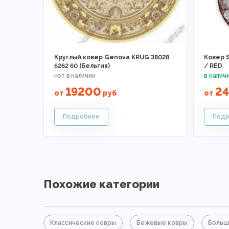
Круглый ковер Genova KRUG 38028
Ковер S
6262 60 (Бельгия)
/ RED
19200
2
от
руб
от
Похожие категории
Классические ковры
Бежевые ковры
Больш