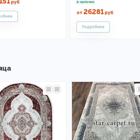
151
руб
26281
от
руб
яца