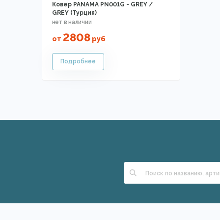
Ковер PANAMA PN001G - GREY /
GREY (Турция)
2808
от
руб