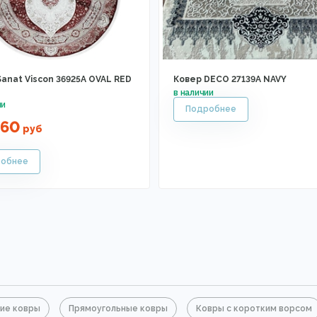
anat Viscon 36925A OVAL RED
Ковер DECO 27139A NAVY
460
руб
ие ковры
Прямоугольные ковры
Ковры с коротким ворсом