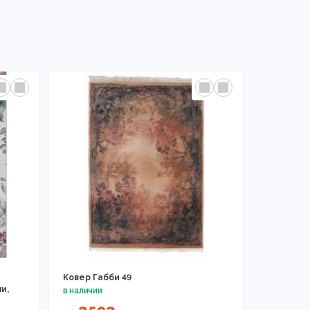
Ковер Габби 49
и,