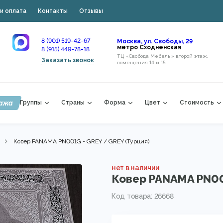
и оплата
Контакты
Отзывы
8 (901) 519-42-67
Москва, ул. Свободы, 29
метро Сходненская
8 (915) 449-78-18
ТЦ «Свобода Мебель» второй этаж,
Заказать звонок
помещения 14 и 15,
ажа
Группы
Страны
Форма
Цвет
Стоимость
Ковер PANAMA PN001G - GREY / GREY (Турция)
нет в наличии
Ковер PANAMA PN001
Код товара: 26668