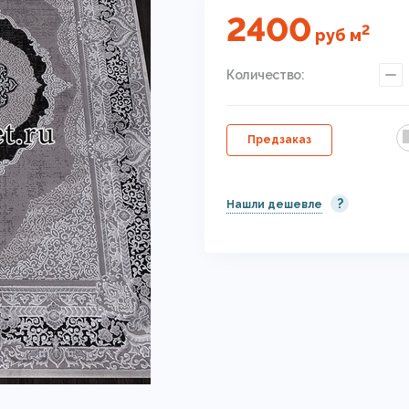
2400
2
руб
м
Количество:
Предзаказ
?
Нашли дешевле