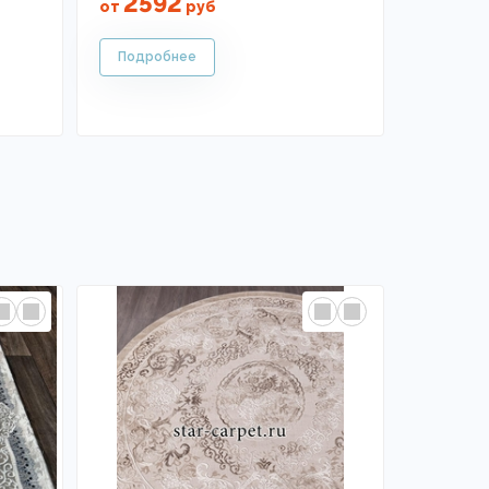
2592
от
руб