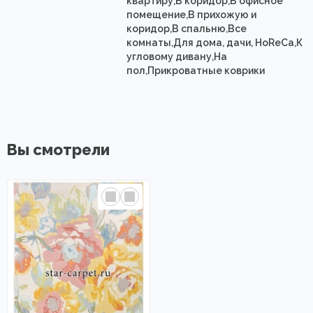
квартиру,В коридор,В офисное
помещение,В прихожую и
коридор,В спальню,Все
комнаты,Для дома, дачи, HoReCa,К
угловому дивану,На
пол,Прикроватные коврики
Вы смотрели