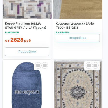
Ковер Platinium 36622A
Ковровая дорожка LANA
STAN GREY / LILA (Турция)
T600 - BEIGE 3
2628
от
руб