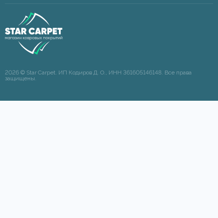
2026 © Star Carpet. ИП Кодиров Д. О., ИНН 361605146148. Все права
защищены.