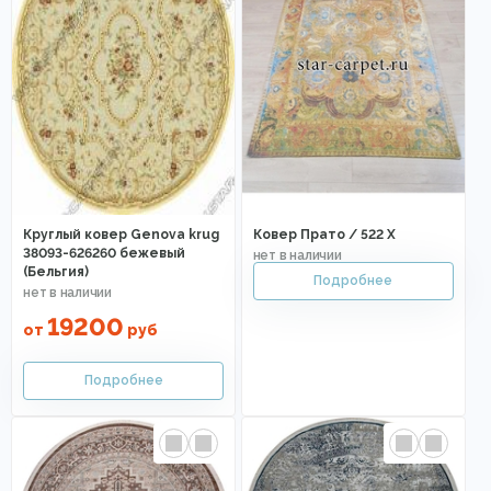
Круглый ковер Genova krug
Ковер Прато / 522 X
38093-626260 бежевый
(Бельгия)
19200
от
руб