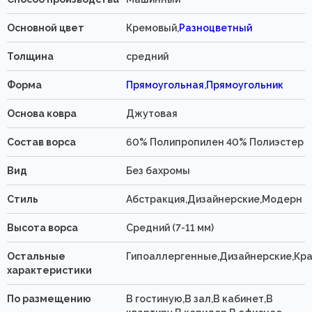
Основной цвет
Кремовый,
Разноцветный
Толщина
средний
Форма
Прямоугольная
,
Прямоугольник
Основа ковра
Джутовая
Состав ворса
60% Полипропилен 40% Полиэстер
Вид
Без бахромы
Стиль
Абстракция,Дизайнерские,Модерн
Высота ворса
Средний (7-11 мм)
Остальные
Гипоаллергенные,Дизайнерские,Кр
характеристики
По размещению
В гостиную,В зал,В кабинет,В