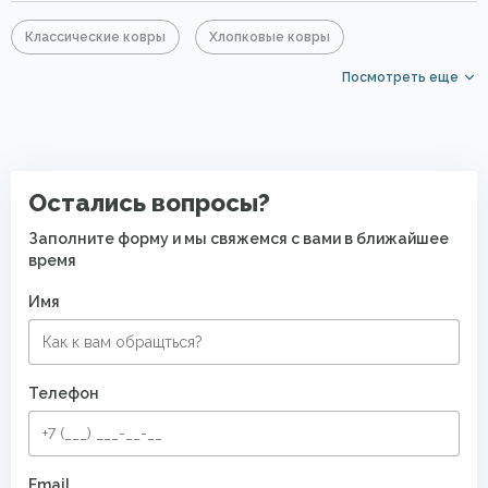
Классические ковры
Хлопковые ковры
Посмотреть еще
Акриловые ковры
Серые ковры
Синие ковры
Овальные ковры
Ковры для квартиры
Безворсовые хлопковые ковры
Остались вопросы?
Заполните форму и мы свяжемся с вами в ближайшее
время
Имя
Телефон
Email