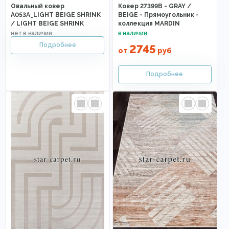
Овальный ковер
Ковер 27399B - GRAY /
A053A_LIGHT BEIGE SHRINK
BEIGE - Прямоугольник -
/ LIGHT BEIGE SHRINK
коллекция MARDIN
2745
от
руб