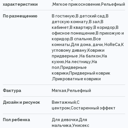
характеристики
,Мягкое прикосновение,Рельефный
По размещению
В гостиную,В детский сад,В
детскую комнату,В зал,В
кабинет,В квартиру,В коридор,В
офисное помещение,В прихожую и
коридор,В спальню,Все
комнаты,Для дома, дачи, HoReCa,К
угловому дивану,Коврики
придверные ,На балкон,На
кухню,На лестницу,На
пол,Придверные
коврики,Придверный коврик
,Прикроватные коврики
Фактура
Мягкая,Рельефный
Дизайн и рисунок
Винтажный,С
центром,Состаренный эффект
Пол ребенка
Для девочки,Для
мальчика,Унисекс