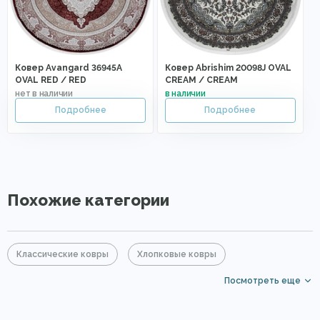
Ковер Avangard 36945A
Ковер Abrishim 20098J OVAL
OVAL RED / RED
CREAM / CREAM
Похожие категории
Классические ковры
Хлопковые ковры
Посмотреть еще
Овальные ковры
Ковры для квартиры
PP Heatset (Высокоплотные ковры)