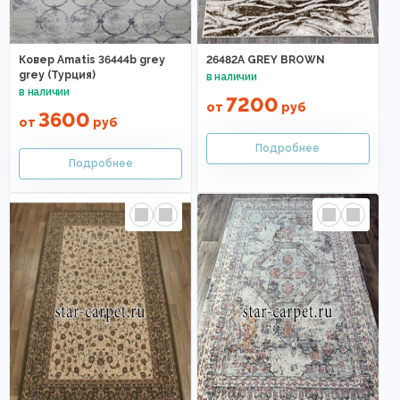
Ковер Amatis 36444b grey
26482A GREY BROWN
grey (Турция)
7200
от
руб
3600
от
руб