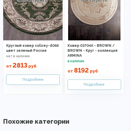
Круглый ковер colizey-d066
Ковер 03704A - BROWN /
цвет зеленый Россия
BROWN - Круг - коллекция
ARMINA
2813
от
руб
8192
от
руб
Похожие категории