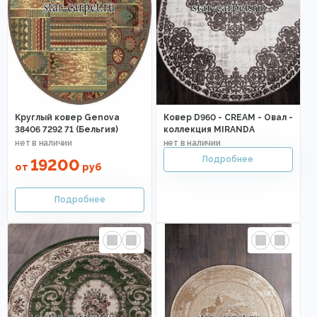
Круглый ковер Genova
Ковер D960 - CREAM - Овал -
38406 7292 71 (Бельгия)
коллекция MIRANDA
19200
от
руб