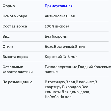
Форма
Прямоугольная
Основа ковра
Антискользящая
Состав ворса
100% вискоза
Вид
Без бахромы
Стиль
Бохо,Восточный,Этник
Высота ворса
Короткий (0-6 мм)
Остальные
Гипоаллергенные,Гладкий,Красивые
характеристики
чистые
По размещению
В гостиную,В зал,В кабинет,В
квартиру,В коридор,Все
комнаты,Для дома, дачи,
HoReCa,На пол