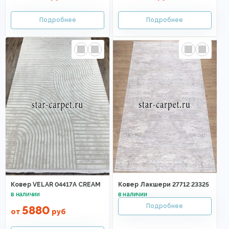
Ковер VELAR 04417A CREAM
Ковер Лакшери 27712 23325
5880
от
руб