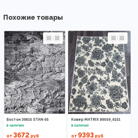
Похожие товары
Бостон 39615 STAN 65
Ковер MATRIX 89559_6151
3672
9393
от
руб
от
руб