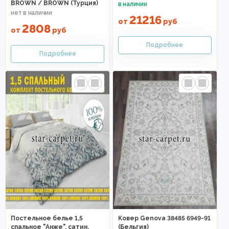
BROWN / BROWN (Турция)
21216
от
руб
2808
от
руб
Постельное белье 1,5
Ковер Genova 38485 6949-91
спальное "Анже", сатин,
(Бельгия)