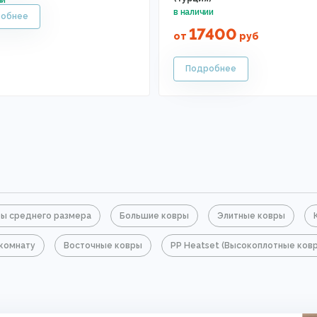
17400
от
руб
ы среднего размера
Большие ковры
Элитные ковры
 комнату
Восточные ковры
PP Heatset (Высокоплотные ков