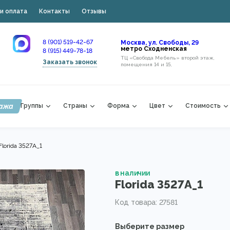
и оплата
Контакты
Отзывы
8 (901) 519-42-67
Москва, ул. Свободы, 29
метро Сходненская
8 (915) 449-78-18
ТЦ «Свобода Мебель» второй этаж,
Заказать звонок
помещения 14 и 15,
ажа
Группы
Страны
Форма
Цвет
Стоимость
Florida 3527A_1
в наличии
Florida 3527A_1
Код товара: 27581
Выберите размер