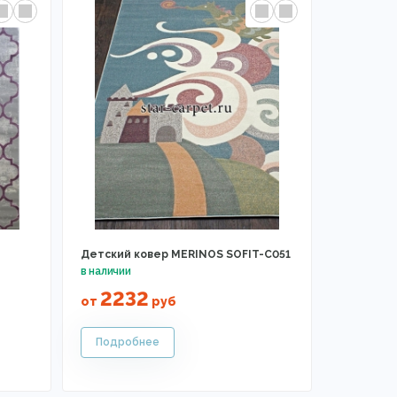
Детский ковер MERINOS SOFIT-C051
2232
от
руб