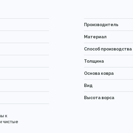
Производитель
Материал
Способ производства
Толщина
Основа ковра
Вид
Высота ворса
вы к
и чистые