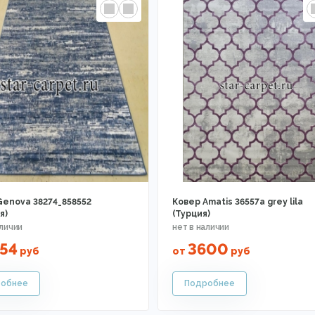
Genova 38274_858552
Ковер Amatis 36557a grey lila
я)
(Турция)
54
3600
руб
от
руб