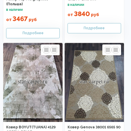
(Польша)
3840
от
руб
3467
от
руб
Ковер BOYUT(TUANA) 4129
Ковер Genova 38001 6565 90