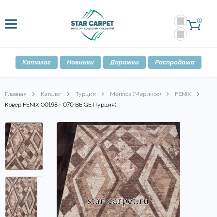
0
Каталог
Новинки
Дорожки
Распродажа
Главная
Каталог
Турция
Merinos (Меринос)
FENIX
Ковер FENIX O0198 - 070 BEIGE (Турция)