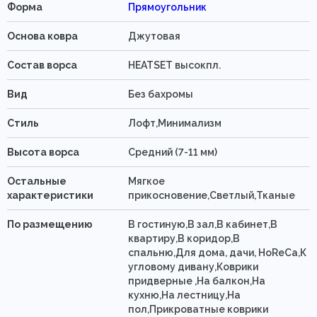
Форма
Прямоугольник
Основа ковра
Джутовая
Состав ворса
HEATSET высокпл.
Вид
Без бахромы
Стиль
Лофт,Минимализм
Высота ворса
Средний (7-11 мм)
Остальные
Мягкое
характеристики
прикосновение,Светлый,Тканые
По размещению
В гостиную,В зал,В кабинет,В
квартиру,В коридор,В
спальню,Для дома, дачи, HoReCa,К
угловому дивану,Коврики
придверные ,На балкон,На
кухню,На лестницу,На
пол,Прикроватные коврики