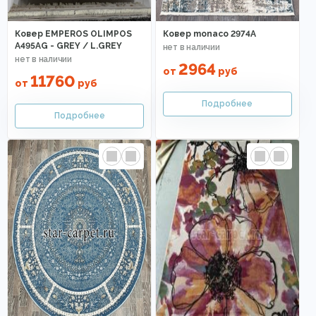
Ковер EMPEROS OLIMPOS
Ковер monaco 2974A
A495AG - GREY / L.GREY
2964
от
руб
11760
от
руб