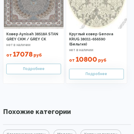
Ковер Aynisah 38518A STAN
Круглый ковер Genova
GREY CKM / GREY CK
KRUG 38011-656590
(Бельгия)
17078
от
руб
10800
от
руб
Похожие категории