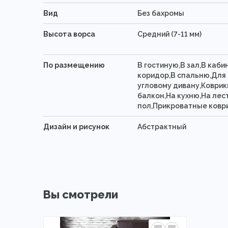
Вид
Без бахромы
Высота ворса
Средний (7-11 мм)
По размещению
В гостиную,В зал,В каби
коридор,В спальню,Для 
угловому дивану,Коврик
балкон,На кухню,На лес
пол,Прикроватные ковр
Дизайн и рисунок
Абстрактный
Вы смотрели