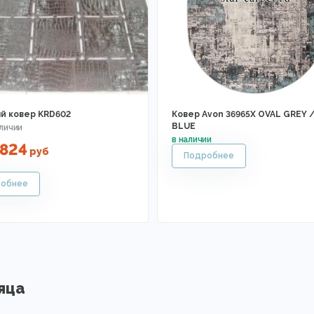
й ковер KRD602
Ковер Avon 36965X OVAL GREY 
BLUE
824
руб
яца