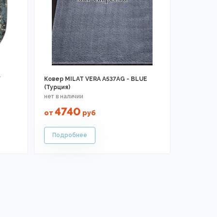
/
Ковер MILAT VERA A537AG - BLUE
(Турция)
4740
от
руб