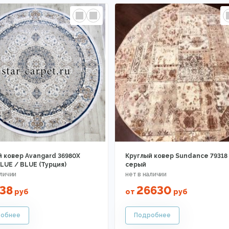
й ковер Avangard 36980X
Круглый ковер Sundance 79318 
LUE / BLUE (Турция)
серый
38
26630
руб
от
руб