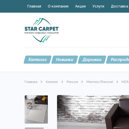
Главная
О компании
Акции
Услуги
Доставка 
Каталог
Новинки
Дорожки
Распрод
Главная
Каталог
Россия
Merinos (Россия)
MON