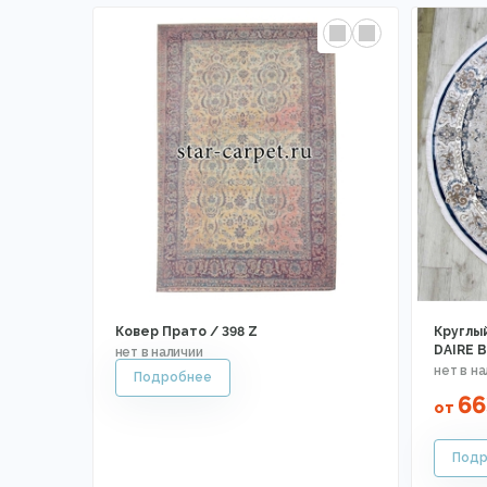
Ковер Прато / 398 Z
Круглы
DAIRE B
66
от