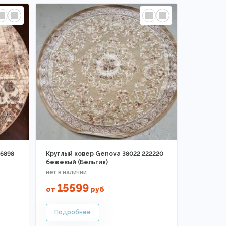
6898
Круглый ковер Genova 38022 222220
бежевый (Бельгия)
15599
от
руб