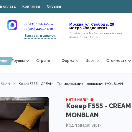
и оплата
Контакты
Отзывы
8 (901) 519-42-67
Москва, ул. Свободы, 29
метро Сходненская
8 (915) 449-78-18
ТЦ «Свобода Мебель» второй этаж,
Заказать звонок
помещения 14 и 15,
ажа
Группы
Страны
Форма
Цвет
Стоимость
BLAN
Ковер F555 - CREAM - Прямоугольник - коллекция MONBLAN
нет в наличии
Ковер F555 - CREAM
MONBLAN
Код товара: 31517