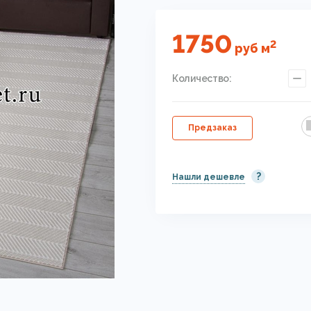
1750
2
руб
м
Количество:
Предзаказ
?
Нашли дешевле