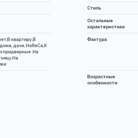
Стиль
Остальные
характеристики
нет,В квартиру,В
Фактура
дома, дачи, HoReCa,К
и придверные ,На
тницу,На
ики
Возрастные
особенности