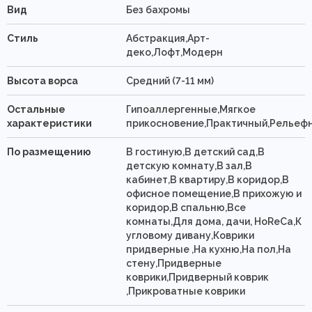
Вид
Без бахромы
Стиль
Абстракция,Арт-
деко,Лофт,Модерн
Высота ворса
Средний (7-11 мм)
Остальные
Гипоаллергенные,Мягкое
характеристики
прикосновение,Практичный,Рельеф
По размещению
В гостиную,В детский сад,В
детскую комнату,В зал,В
кабинет,В квартиру,В коридор,В
офисное помещение,В прихожую и
коридор,В спальню,Все
комнаты,Для дома, дачи, HoReCa,К
угловому дивану,Коврики
придверные ,На кухню,На пол,На
стену,Придверные
коврики,Придверный коврик
,Прикроватные коврики