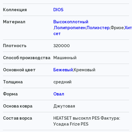
Коллекция
DIOS
Материал
Высокоплотный
,
Полипропилен
,
Полиэстер
,Фризе,
Хит
сет
Плотность
320000
Способ производства
Машинный
Основной цвет
Бежевый
,Кремовый
Толщина
средний
Форма
Овал
Основа ковра
Джутовая
Состав ворса
HEATSET высокпл PES Фактура:
Усадка Frize PES