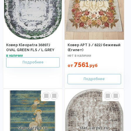
Ковер Kleopatra 36897J
Ковер АРТ 3 / 822J бежевый
OVAL GREEN FLS / L.GREY
(Египет)
7561
от
руб