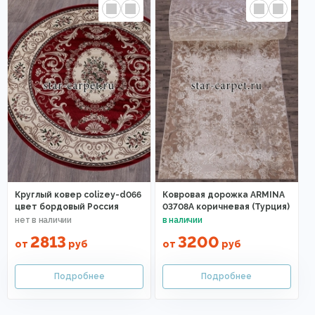
Круглый ковер colizey-d066
Ковровая дорожка ARMINA
цвет бордовый Россия
03708A коричневая (Турция)
2813
3200
от
руб
от
руб