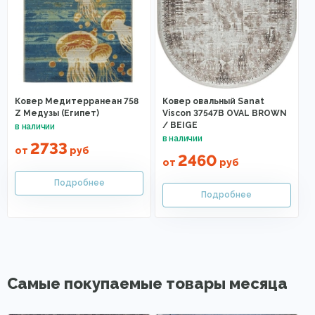
Ковер Медитерранеан 758
Ковер овальный Sanat
Z Медузы (Египет)
Viscon 37547B OVAL BROWN
/ BEIGE
2733
от
руб
2460
от
руб
Самые покупаемые товары месяца