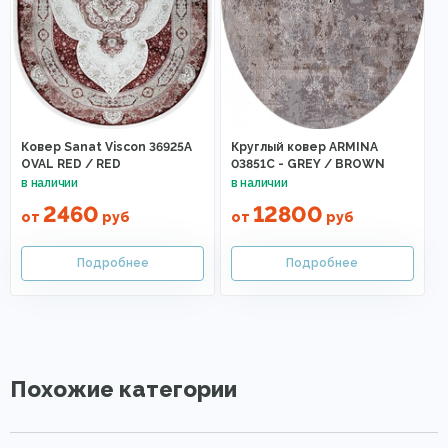
Ковер Sanat Viscon 36925A
Круглый ковер ARMINA
OVAL RED / RED
03851C - GREY / BROWN
2460
12800
от
руб
от
руб
Похожие категории