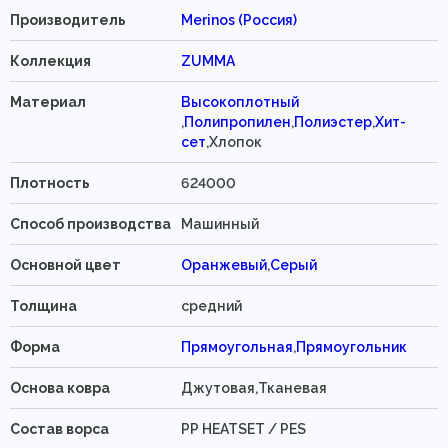
Производитель
Merinos (Россия)
Коллекция
ZUMMA
Материал
Высокоплотный
,
Полипропилен
,
Полиэстер
,
Хит-
сет
,Хлопок
Плотность
624000
Способ производства
Машинный
Основной цвет
Оранжевый
,
Серый
Толщина
средний
Форма
Прямоугольная
,
Прямоугольник
Основа ковра
Джутовая,Тканевая
Состав ворса
PP HEATSET / PES