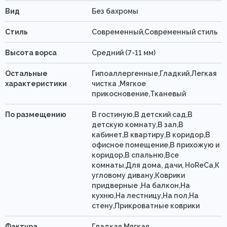
Вид
Без бахромы
Стиль
Современный,Современный стиль
Высота ворса
Средний (7-11 мм)
Остальные
Гипоаллергенные,Гладкий,Легкая
характеристики
чистка ,Мягкое
прикосновение,Тканевый
По размещению
В гостиную,В детский сад,В
детскую комнату,В зал,В
кабинет,В квартиру,В коридор,В
офисное помещение,В прихожую и
коридор,В спальню,Все
комнаты,Для дома, дачи, HoReCa,К
угловому дивану,Коврики
придверные ,На балкон,На
кухню,На лестницу,На пол,На
стену,Прикроватные коврики
Фактура
Гладкая,Мягкая