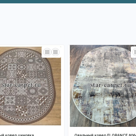
ый ковер циновка
Овальный ковер FLORANCE 806