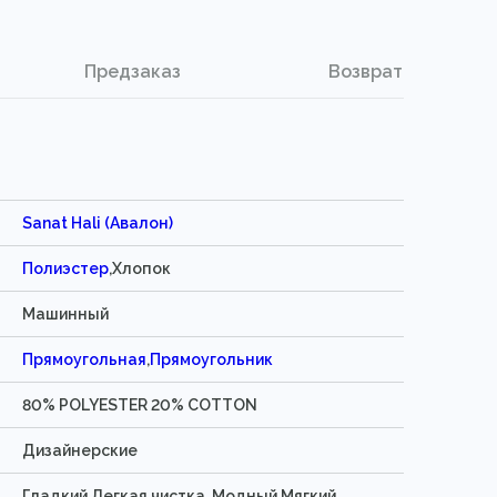
Предзаказ
Возврат
Sanat Hali (Авалон)
Полиэстер
,Хлопок
Машинный
Прямоугольная
,
Прямоугольник
80% POLYESTER 20% COTTON
Дизайнерские
Гладкий,Легкая чистка ,Модный,Мягкий