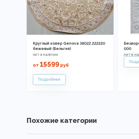
Круглый ковер Genova 38022 222220
Безвор
бежевый (Бельгия)
000
15599
от
руб
Похожие категории