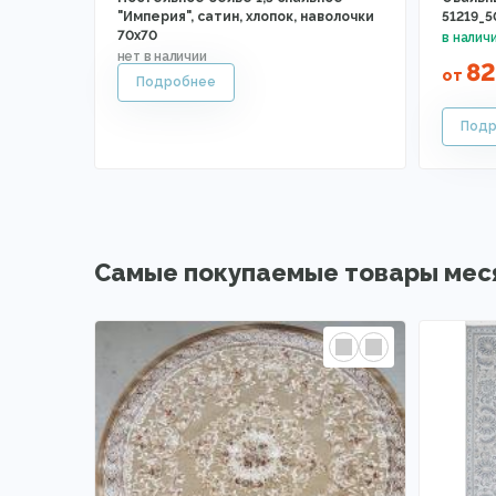
"Империя", сатин, хлопок, наволочки
51219_5
70х70
82
от
Самые покупаемые товары мес