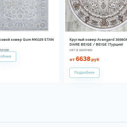
совой ковер Qum MK029 STAN
Круглый ковер Avangard 36980
DAIRE BEIGE / BEIGE (Турция)
6638
от
руб