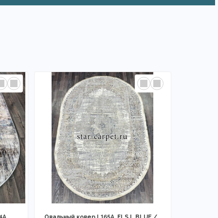
4A
Овальный ковер L165A_FLS L.BLUE /