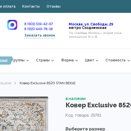
и оплата
Контакты
Отзывы
8 (901) 519-42-67
Москва, ул. Свободы, 29
метро Сходненская
8 (915) 449-78-18
ТЦ «Свобода Мебель» второй этаж,
Заказать звонок
помещения 14 и 15,
ажа
Группы
Страны
Форма
Цвет
Стоимость
clusive
Ковер Exclusive 8520 STAN BEIGE
в наличии
Ковер Exclusive 85
Код товара: 29781
Выберите размер