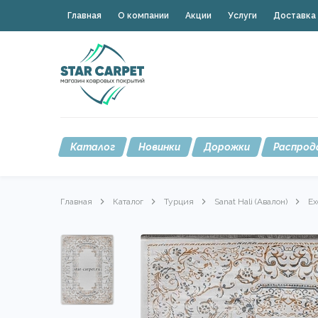
Главная
О компании
Акции
Услуги
Доставка 
Каталог
Новинки
Дорожки
Распрод
Главная
Каталог
Турция
Sanat Hali (Авалон)
Ex