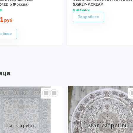
0422_o (Россия)
S.GREY-P.CREAM
1
руб
яца