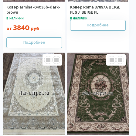
Ковер armina-04035b-dark-
Ковер Roma 37897A BEIGE
brown
FLS / BEIGE FL
3840
от
руб