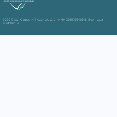
2026 © Star Carpet. ИП Кодиров Д. О., ИНН 361605146148. Все права
защищены.