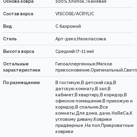
Основа ковра
100% Хлопок,Тканевая
Состав ворса
VISCOSE/ACRYLIC
Вид
C бахромой
Стиль
Арт-деко,Неоклассика
Высота ворса
Средний (7-11 мм)
Остальные
Гипоаллергенные,Мягкое
характеристики
прикосновение,Оригинальный,Свет
По размещению
В гостиную,В детский сад,В
детскую комнату,В зал,В
кабинет,В квартиру,В коридор,В
офисное помещение,В прихожую и
коридор,В спальню,Все
комнаты,Для дома, дачи, HoReCa,К
угловому дивану,Коврики
придверные ,На пол,Прикроватные
коврики