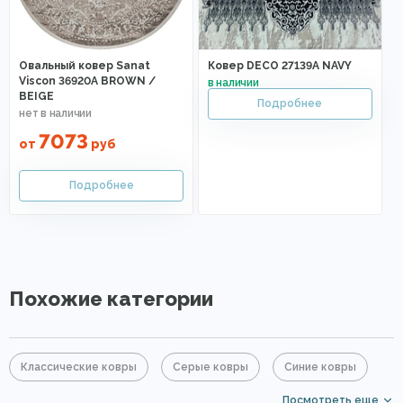
Овальный ковер Sanat
Ковер DECO 27139A NAVY
Viscon 36920A BROWN /
BEIGE
7073
от
руб
Похожие категории
Классические ковры
Серые ковры
Синие ковры
Посмотреть еще