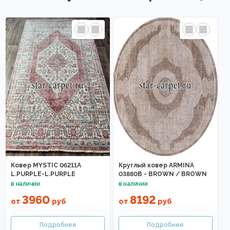
Ковер MYSTIC 06211A
Круглый ковер ARMINA
L.PURPLE-L.PURPLE
03880B - BROWN / BROWN
3960
8192
от
руб
от
руб