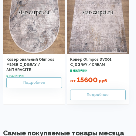
Ковер овальный Olimpos
Ковер Olimpos DV001
M193B C_DGRAY /
C_DGRAY / CREAM
ANTHRACITE
15600
от
руб
Самые покупаемые товары месяца