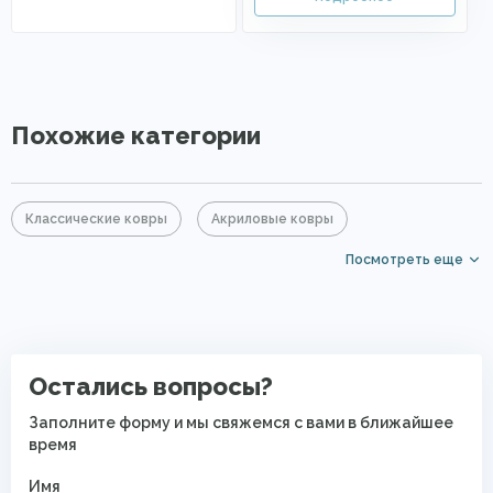
Похожие категории
Классические ковры
Акриловые ковры
Посмотреть еще
Бежевые ковры
Ковры в гостиную
Ковры в спальню
Ковры в прихожую
Дорогие ковры
Прикроватные коврики
Остались вопросы?
Ковры для квартиры
Ковры в комнату
Заполните форму и мы свяжемся с вами в ближайшее
время
Имя