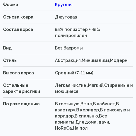
Форма
Круглая
Основа ковра
Джутовая
Состав ворса
55% полиэстер + 45%
полипропилен
Вид
Без бахромы
Стиль
Абстракция,Минимализм,Модерн
Высота ворса
Средний (7-11 мм)
Остальные
Легкая чистка ,Мягкий,Стираемые и
характеристики
моющиеся
По размещению
В гостиную,В зал,В кабинет,В
квартиру,В коридор,В прихожую и
коридор,В спальню,Все
комнаты,Для дома, дачи,
HoReCa,На пол