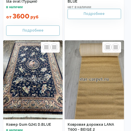
lila oval (Турция)
BLUE
3600
от
руб
Ковер Qum G241 D.BLUE
Ковровая дорожка LANA
T600 - BEIGE 2