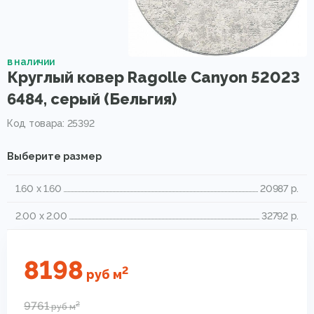
в наличии
Круглый ковер Ragolle Canyon 52023
6484, серый (Бельгия)
Код товара: 25392
Выберите размер
1.60 x 1.60
20987 р.
2.00 x 2.00
32792 р.
8198
2
руб
м
9761
2
руб
м