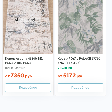
Ковер Ascona 4314b BEJ
Ковер ROYAL PALACE 17710
FLOS / BEJ FLOS
6767 (Бельгия)
7350
5172
от
руб
от
руб