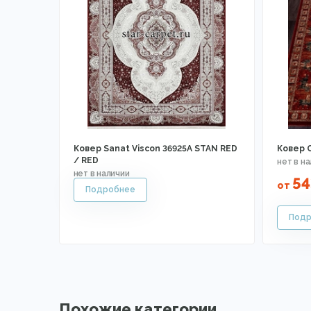
Ковер Sanat Viscon 36925A STAN RED
Ковер O
/ RED
54
от
Похожие категории