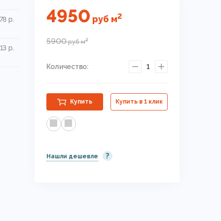
4950
2
руб
м
78 р.
5900
2
руб
м
13 р.
Количество:
1
Купить
Купить в 1 клик
?
Нашли дешевле