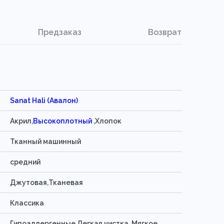
Предзаказ
Возврат
Sanat Hali (Авалон)
Акрил,
Высокоплотный
,Хлопок
Тканный машинный
средний
Джутовая,Тканевая
Классика
Гипоаллергенные,Легкая чистка ,Мягкое