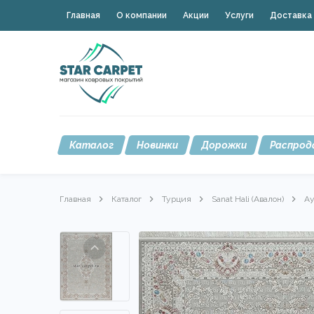
Главная
О компании
Акции
Услуги
Доставка 
Каталог
Новинки
Дорожки
Распрод
Главная
Каталог
Турция
Sanat Hali (Авалон)
Ay