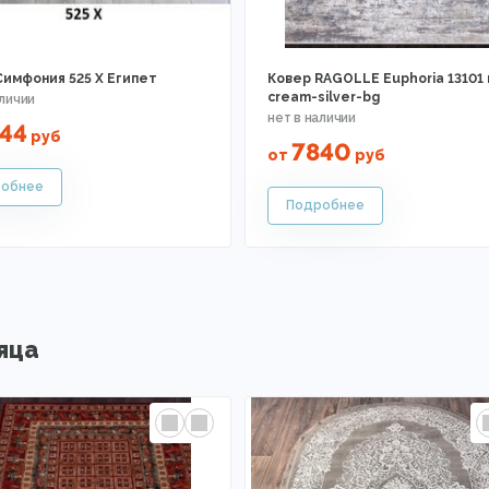
Симфония 525 X Египет
Ковер RAGOLLE Euphoria 13101
cream-silver-bg
44
руб
7840
от
руб
яца