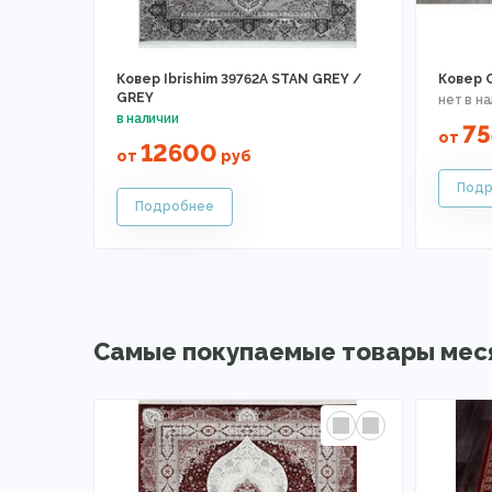
Ковер Ibrishim 39762A STAN GREY /
Ковер 
GREY
75
от
12600
от
руб
Самые покупаемые товары мес