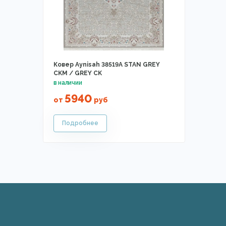
Ковер Aynisah 38519A STAN GREY
CKM / GREY CK
5940
от
руб