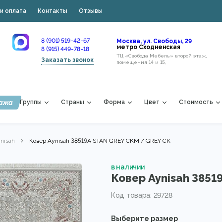
и оплата
Контакты
Отзывы
8 (901) 519-42-67
Москва, ул. Свободы, 29
метро Сходненская
8 (915) 449-78-18
ТЦ «Свобода Мебель» второй этаж,
Заказать звонок
помещения 14 и 15,
ажа
Группы
Страны
Форма
Цвет
Стоимость
nisah
Ковер Aynisah 38519A STAN GREY CKM / GREY CK
в наличии
Ковер Aynisah 3851
Код товара: 29728
Выберите размер