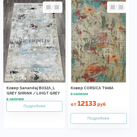
Ковер Sanandaj B032A_L
Ковер CORSICA T948A
GREY SHRINK / LIHGT GREY
12133
от
руб