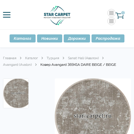
0
Каталог
Новинки
Дорожки
Распродажа
Главная
Каталог
Турция
Sanat Hali (Авалон)
Avangard (Avalon)
Ковер Avangard 36941A DAIRE BEIGE / BEIGE