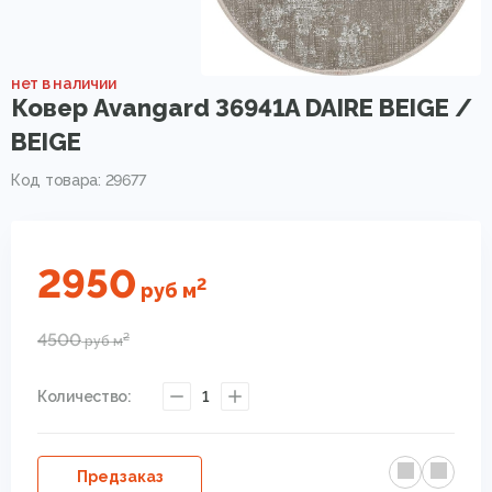
нет в наличии
Ковер Avangard 36941A DAIRE BEIGE /
BEIGE
Код товара: 29677
2950
2
руб
м
4500
2
руб
м
Количество:
1
Предзаказ