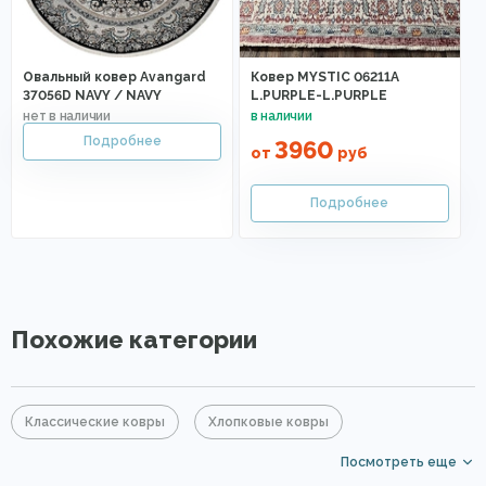
Овальный ковер Avangard
Ковер MYSTIC 06211A
37056D NAVY / NAVY
L.PURPLE-L.PURPLE
3960
от
руб
Похожие категории
Классические ковры
Хлопковые ковры
Посмотреть еще
Сиреневые ковры
Прямоугольные ковры