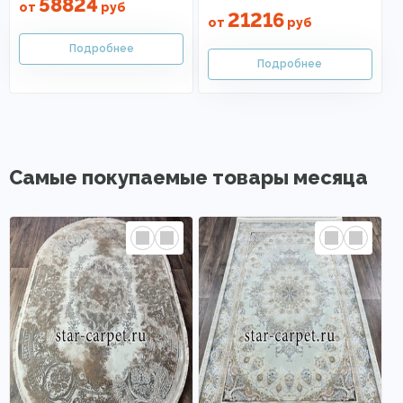
58824
от
руб
21216
от
руб
Самые покупаемые товары месяца